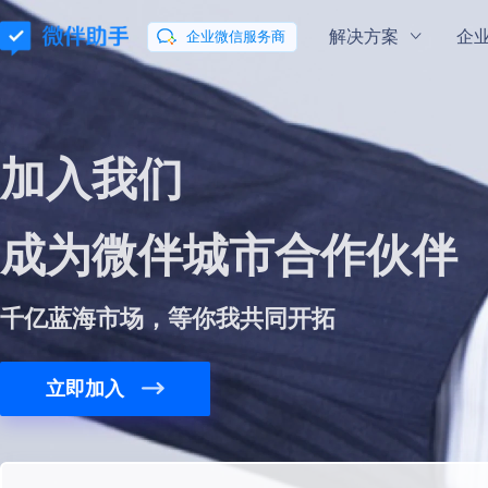
解决方案
企
企业微信服务商
通用解决方案
企业微信指南
企业微信学院
会话内容存档
混合云部署
加入我们
玩转企业微信
微伴
私域
流量新
助力企业合规有序地向客户提供服务
会话数据私有云
成为
微伴
城市合作伙伴
微信客服
微伴
数据分析
让咨询更简单
打通数据分析全
千亿蓝海市场，等你我共同开拓
行业解决方案
立即加入
零售行业解决方案
教育行业解决